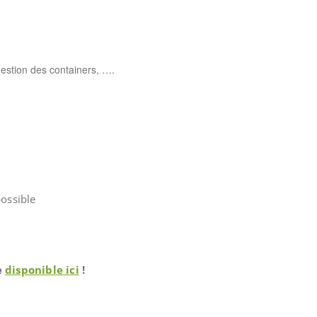
estion des containers, ….
possible
e
disponible ici
!