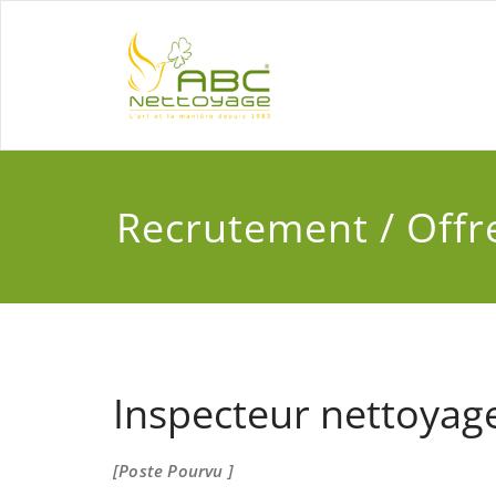
Skip
to
ABC Net
L'art et la manière
content
Recrutement / Offr
Inspecteur nettoyage
[Poste Pourvu ]