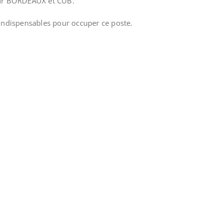
x sur BORDEAUX et CUB.
 indispensables pour occuper ce poste.