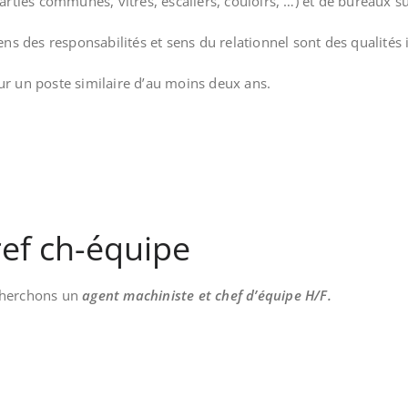
 parties communes, vitres, escaliers, couloirs, …) et de bureau
s des responsabilités et sens du relationnel sont des qualités
sur un poste similaire d’au moins deux ans.
ref ch-équipe
echerchons un
agent machiniste et chef d’équipe H/F.