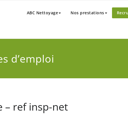
toyage
 depuis 1983
ABC Nettoyage
Nos prestations
Recru
es d’emploi
 – ref insp-net